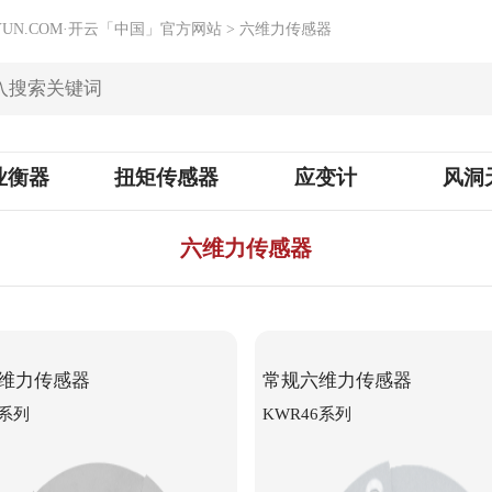
IYUN.COM·开云「中国」官方网站
>
六维力传感器
业衡器
扭矩传感器
应变计
风洞
六维力传感器
维力传感器
常规六维力传感器
0系列
KWR46系列