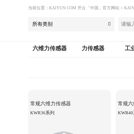
当前位置：
KAIYUN.COM·开云「中国」官方网站
>
KA
所有类别
六维力传感器
力传感器
工
常规六维力传感器
常规六
KWR36系列
KWR4