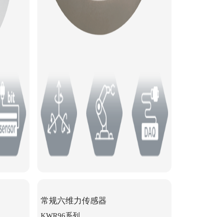
常规六维力传感器
KWR96系列