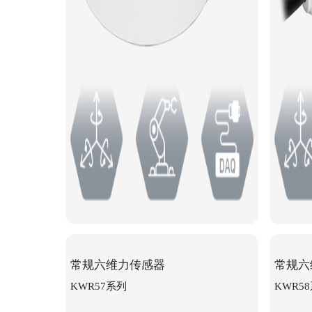
常规六维力传感器
常规六
KWR57系列
KWR5