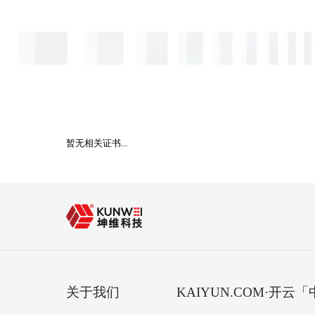
暂无相关证书...
关于我们
KAIYUN.COM·开