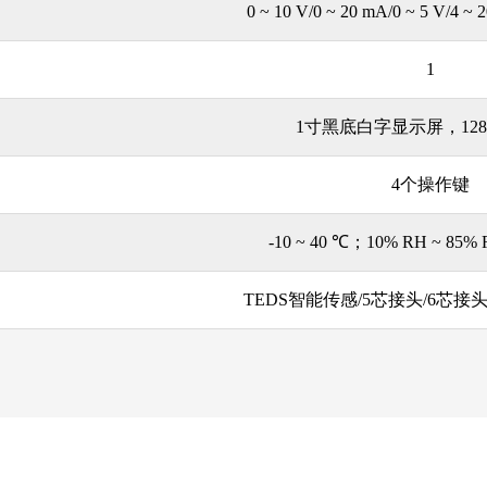
0 ~ 10 V/0 ~ 20 mA/0 ~ 5 V/4 ~
1
1寸黑底白字显示屏，128*
4个操作键
-10 ~ 40 ℃；10% RH ~ 
TEDS智能传感/5芯接头/6芯接头