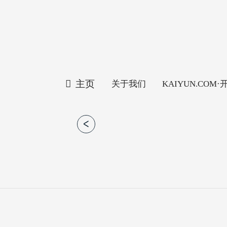
主页
关于我们
KAIYUN.CO