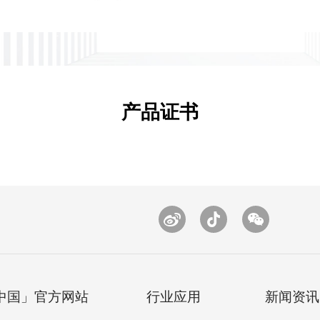
产品证书
云「中国」官方网站
行业应用
新闻资讯