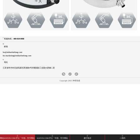
客服热线：
400-619-0058
邮箱
kw@mikaelmilang.com
kw-marketing@mikaelmilang.com
地址
江苏省常州市武进高新区西湖路8号津通国际工业园6A西侧二层
Copyright 2025 坤维传感
网站KAIYUN.COM·开云「中国」官方网站
KAIYUN.COM·开云「中国」官方网站
拨打电话
二维码