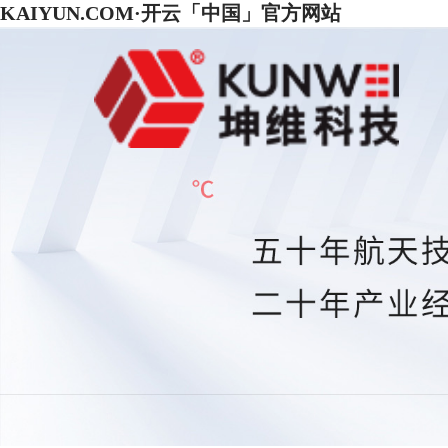
KAIYUN.COM·开云「中国」官方网站