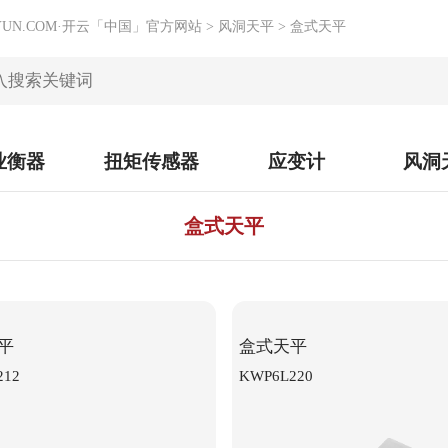
IYUN.COM·开云「中国」官方网站
>
风洞天平
>
盒式天平
业衡器
扭矩传感器
应变计
风洞
盒式天平
平
盒式天平
212
KWP6L220