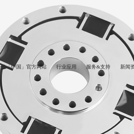
M·开云「中国」官方网站
行业应用
服务&支持
新闻