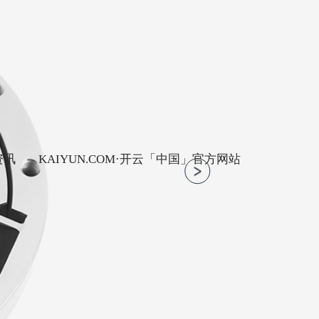
资讯
KAIYUN.COM·开云「中国」官方网站