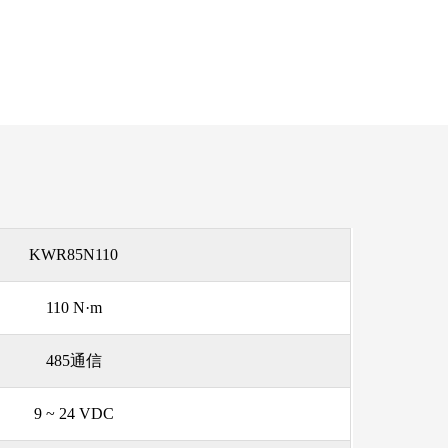
KWR85N110
110 N·m
485通信
9 ~ 24 VDC