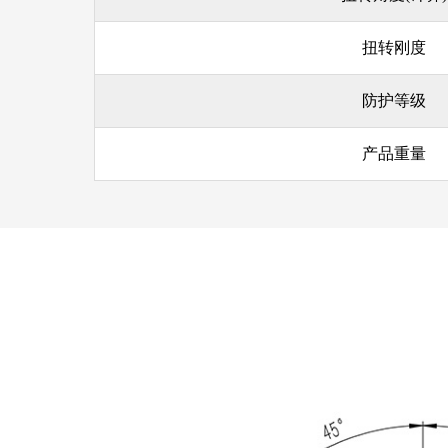
扭转刚度
防护等级
产品重量