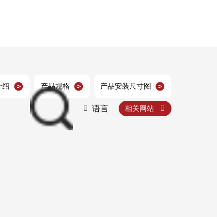
介绍
产品规格
产品安装尺寸图
语言
相关网站