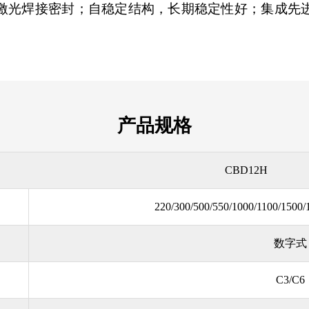
激光焊接密封；自稳定结构，长期稳定性好；集成先
产品规格
CBD12H
220/300/500/550/1000/1100/1500/
数字式
C3/C6