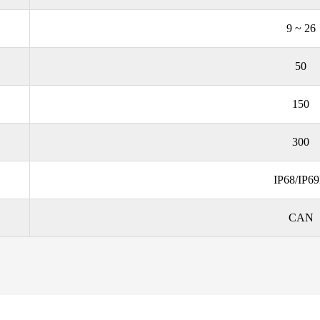
9 ~ 26
50
150
300
IP68/IP6
CAN