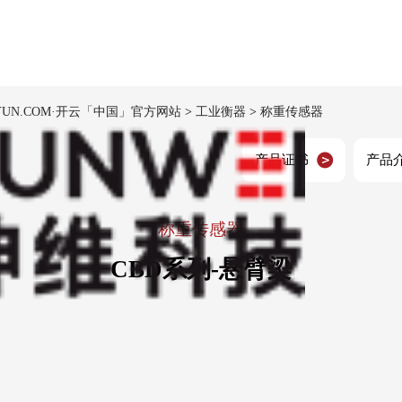
IYUN.COM·开云「中国」官方网站
>
工业衡器
>
称重传感器
产品证书
产品
称重传感器
CBD系列-悬臂梁