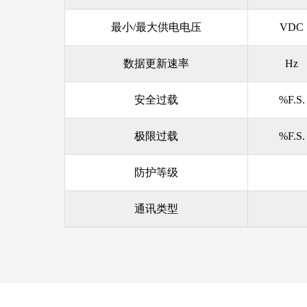
最小/最大供电电压
VDC
数据更新速率
Hz
安全过载
%F.S.
极限过载
%F.S.
防护等级
通讯类型