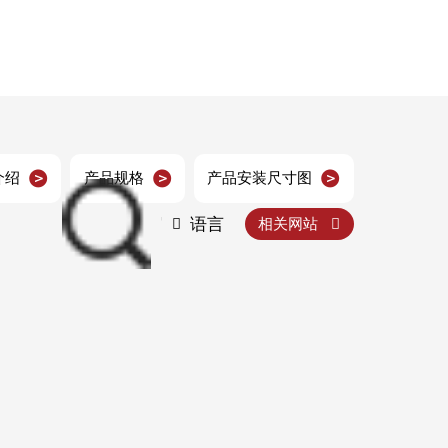
介绍
产品规格
产品安装尺寸图
语言
相关网站