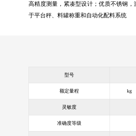
高精度测量，紧凑型设计；优质不锈钢，
于平台秤、料罐称重和自动化配料系统
型号
额定量程
kg
灵敏度
准确度等级