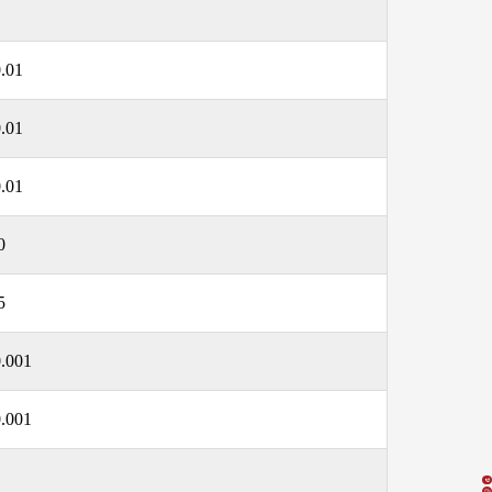
5
.01
.01
.01
0
5
.001
.001