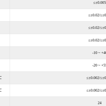
≤±0.00
≤±0.02/≤±0
≤±0.02/≤±0
≤±0.02/≤±0
-10 ~ +4
-20 ~ +5
℃
≤±0.002/≤±0
℃
≤±0.002/≤±0
24