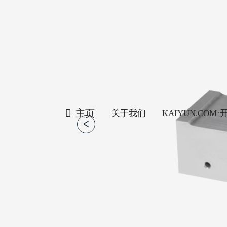
主页
关于我们
KAIYUN.CO