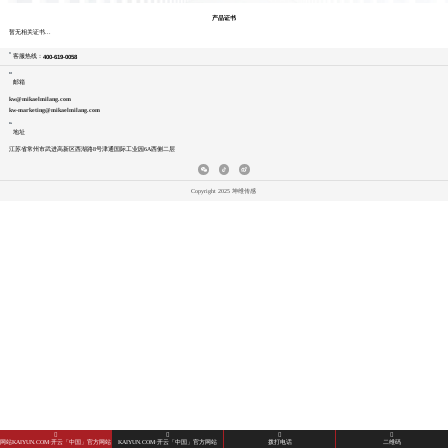
产品证书
暂无相关证书...
客服热线：
400-619-0058
邮箱
kw@mikaelmilang.com
kw-marketing@mikaelmilang.com
地址
江苏省常州市武进高新区西湖路8号津通国际工业园6A西侧二层
Copyright 2025 坤维传感
网站KAIYUN.COM·开云「中国」官方网站
KAIYUN.COM·开云「中国」官方网站
拨打电话
二维码