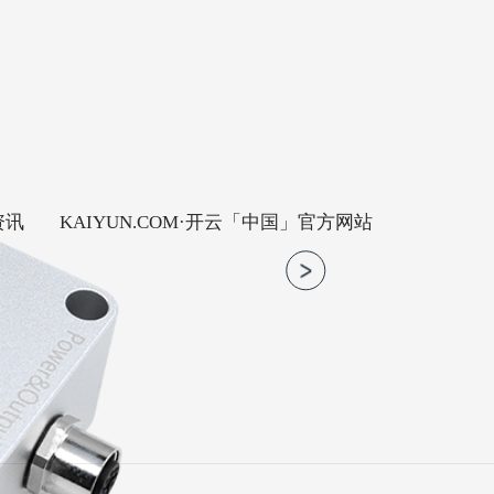
资讯
KAIYUN.COM·开云「中国」官方网站