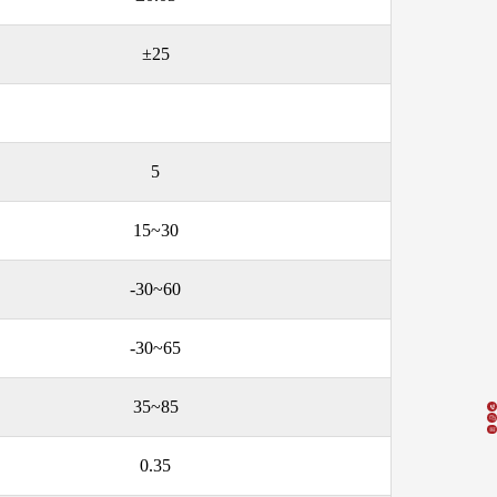
±25
5
15~30
-30~60
-30~65
35~85
0.35