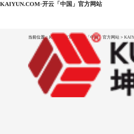
KAIYUN.COM·开云「中国」官方网站
当前位置：
KAIYUN.COM·开云「中国」官方网站
>
KA