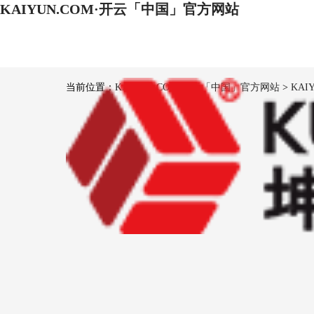
KAIYUN.COM·开云「中国」官方网站
当前位置：
KAIYUN.COM·开云「中国」官方网站
>
KA