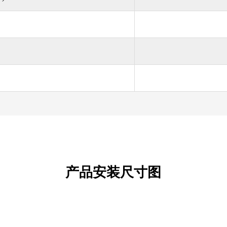
产品安装尺寸图