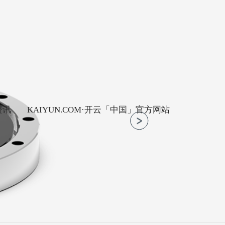
资讯
KAIYUN.COM·开云「中国」官方网站