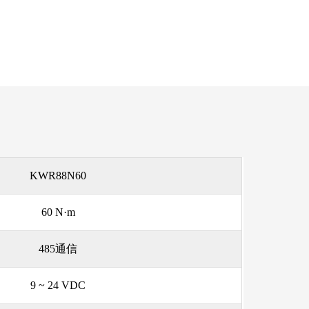
KWR88N60
60 N·m
485通信
9 ~ 24 VDC