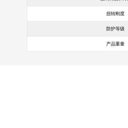
扭转刚度
防护等级
产品重量