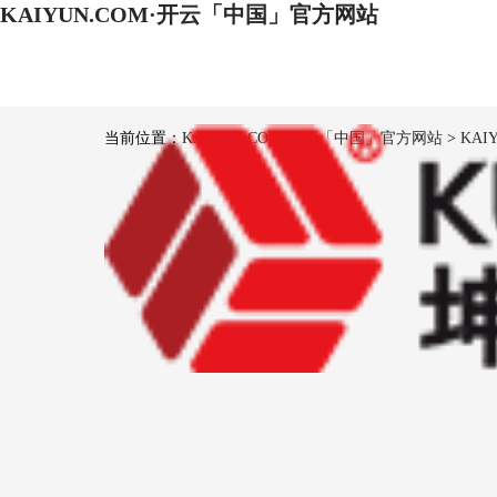
KAIYUN.COM·开云「中国」官方网站
当前位置：
KAIYUN.COM·开云「中国」官方网站
>
KA