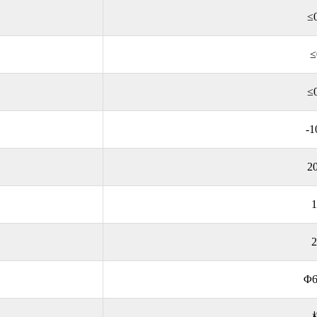
≤0
≤
≤0
-1
2
1
2
Φ6