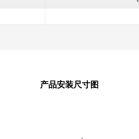
产品安装尺寸图