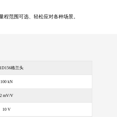
量程范围可选、轻松应对各种场景。
1D156格兰头
100 kN
2 mV/V
10 V