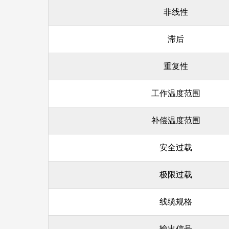
非线性
滞后
重复性
工作温度范围
补偿温度范围
安全过载
极限过载
线缆规格
输出信号