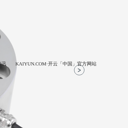
资讯
KAIYUN.COM·开云「中国」官方网站