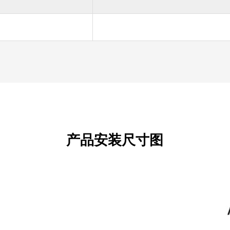
产品安装尺寸图