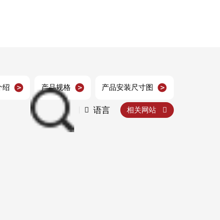
介绍
产品规格
产品安装尺寸图
语言
相关网站