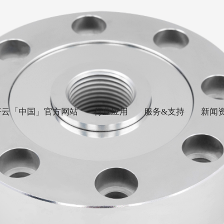
M·开云「中国」官方网站
行业应用
服务&支持
新闻