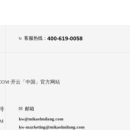
400-619-0058
客服热线：
N.COM·开云「中国」官方网站
持
邮箱
kw@mikaelmilang.com
DM
kw-marketing@mikaelmilang.com