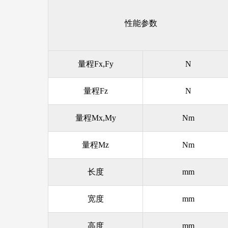
性能参数
量程Fx,Fy
N
量程Fz
N
量程Mx,My
Nm
量程Mz
Nm
长度
mm
宽度
mm
高度
mm