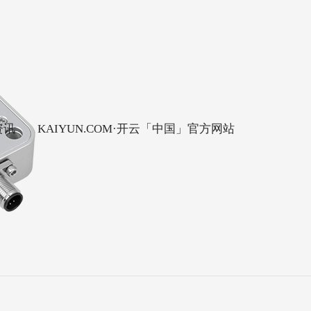
资讯
KAIYUN.COM·开云「中国」官方网站