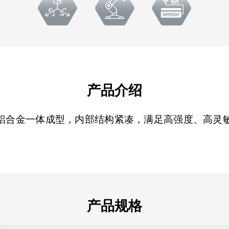
产品介绍
用硬铝合金一体成型，内部结构紧凑，满足高强度、高
产品规格