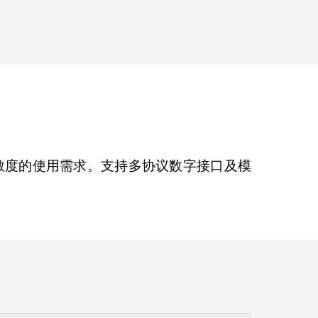
灵敏度的使用需求。支持多协议数字接口及模