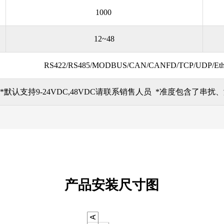
1000
12~48
RS422/RS485/MODBUS/CAN/CANFD/TCP/UDP/Et
默认支持9-24VDC,48VDC请联系销售人员 *准度包含了
产品安装尺寸图