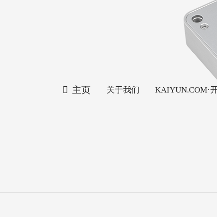
主页
关于我们
KAIYUN.CO