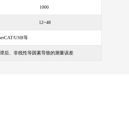
1000
12~48
herCAT/USB等
串扰、滞后、非线性等因素导致的测量误差