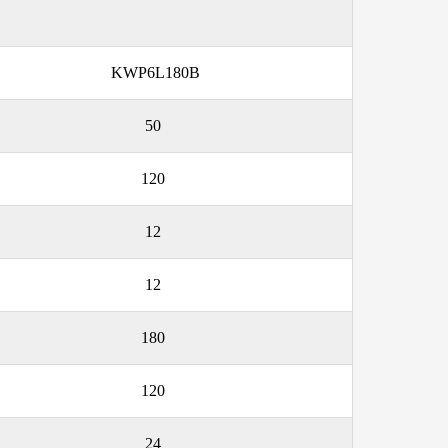
KWP6L180B
50
120
12
12
180
120
24