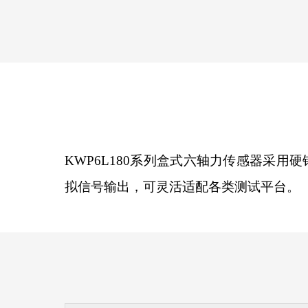
KWP6L180系列盒式六轴力传感器采
拟信号输出，可灵活适配各类测试平台。