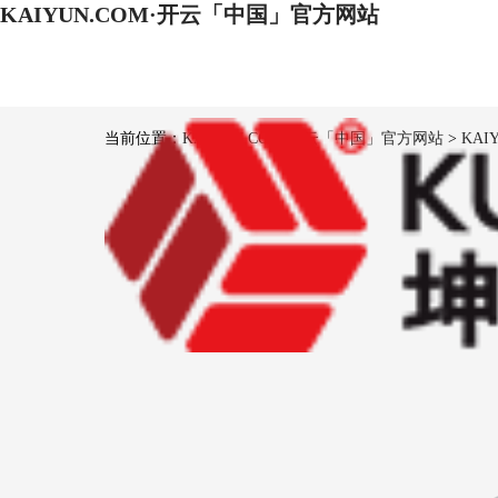
KAIYUN.COM·开云「中国」官方网站
当前位置：
KAIYUN.COM·开云「中国」官方网站
>
KA