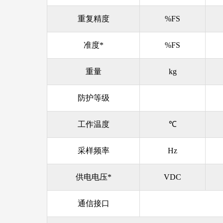
重复精度
%FS
准度*
%FS
重量
kg
防护等级
工作温度
℃
采样频率
Hz
供电电压*
VDC
通信接口