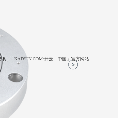
资讯
KAIYUN.COM·开云「中国」官方网站