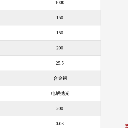
1000
150
150
200
25.5
合金钢
电解抛光
200
0.03