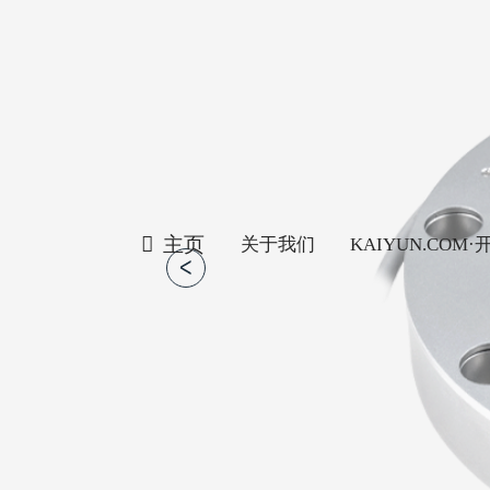
主页
关于我们
KAIYUN.CO