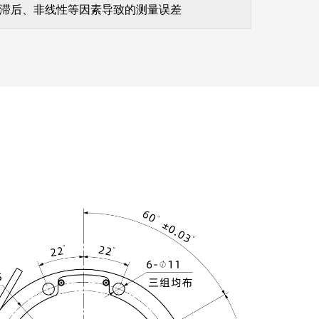
串扰、滞后、非线性等因素导致的测量误差