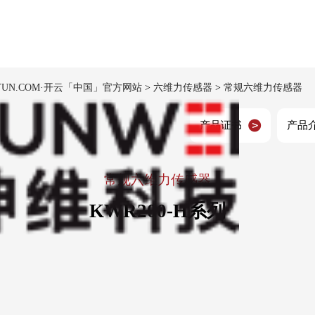
IYUN.COM·开云「中国」官方网站
>
六维力传感器
>
常规六维力传感器
产品证书
产品
常规六维力传感器
KWR200-H系列