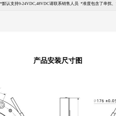
默认支持9-24VDC,48VDC请联系销售人员 *准度包含了
产品安装尺寸图