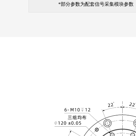
*部分参数为配套信号采集模块参数 *