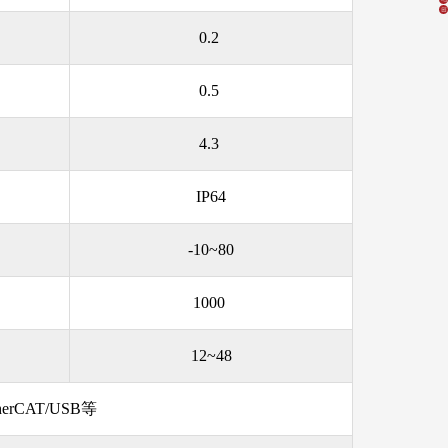
0.2
0.5
4.3
IP64
-10~80
1000
12~48
herCAT/USB等