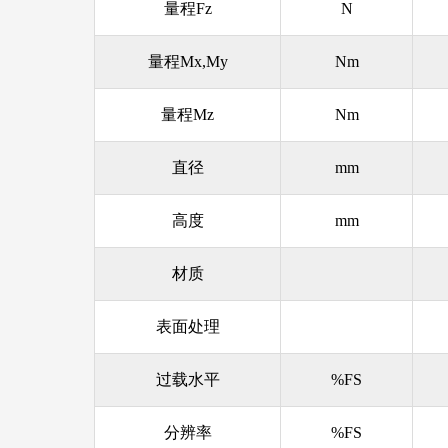
量程Fz
N
量程Mx,My
Nm
量程Mz
Nm
直径
mm
高度
mm
材质
表面处理
过载水平
%FS
分辨率
%FS