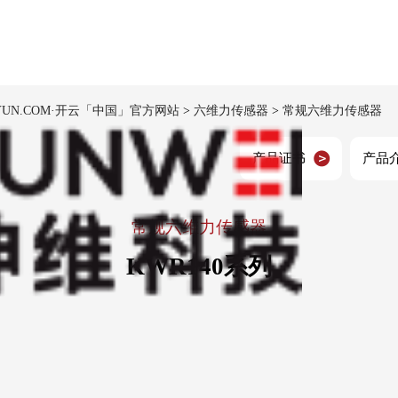
IYUN.COM·开云「中国」官方网站
>
六维力传感器
>
常规六维力传感器
产品证书
产品
常规六维力传感器
KWR140系列