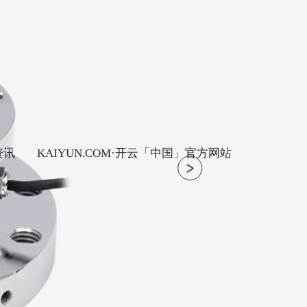
资讯
KAIYUN.COM·开云「中国」官方网站