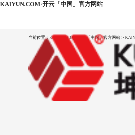
KAIYUN.COM·开云「中国」官方网站
当前位置：
KAIYUN.COM·开云「中国」官方网站
>
KA