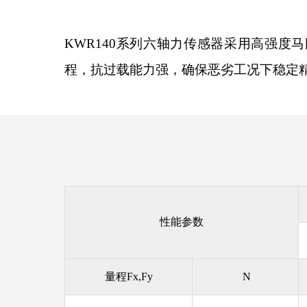
KWR140系列六轴力传感器采用高强
程，抗过载能力强，确保恶劣工况下稳定
性能参数
量程Fx,Fy
N