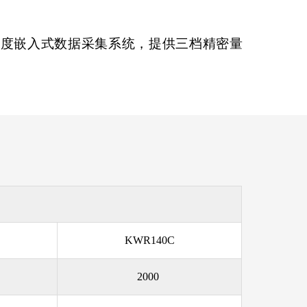
精度嵌入式数据采集系统，提供三档精密量
KWR140C
2000