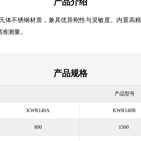
产品介绍
度马氏体不锈钢材质，兼具优异刚性与灵敏度。内置高
精准测量。
产品规格
产品型号
KWR140A
KWR140B
800
1500