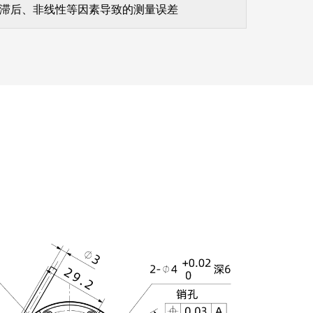
串扰、滞后、非线性等因素导致的测量误差