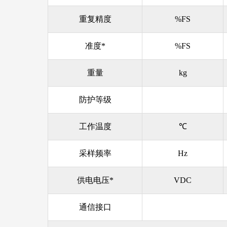
重复精度
%FS
准度*
%FS
重量
kg
防护等级
工作温度
℃
采样频率
Hz
供电电压*
VDC
通信接口