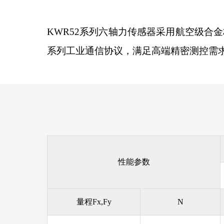
KWR52系列六轴力传感器采用航空级
系列工业通信协议，满足高端精密测控需
性能参数
量程Fx,Fy
N