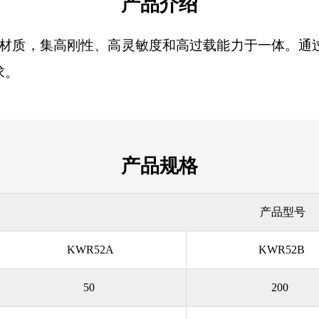
产品介绍
合金材质，集高刚性、高灵敏度和高过载能力于一体。通
求。
产品规格
产品型号
KWR52A
KWR52B
50
200