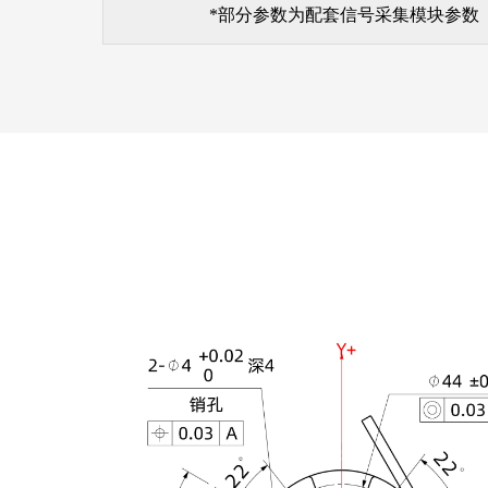
*部分参数为配套信号采集模块参数 *