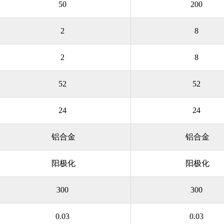
50
200
2
8
2
8
52
52
24
24
铝合金
铝合金
阳极化
阳极化
300
300
0.03
0.03