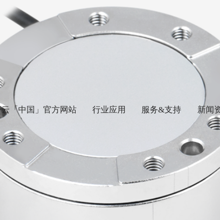
M·开云「中国」官方网站
行业应用
服务&支持
新闻