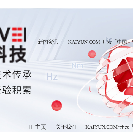
新闻资讯
KAIYUN.COM·开云「中国
主页
关于我们
KAIYUN.COM·