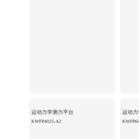
运动力学测力平台
运动力
KWFP4025-A2
KWFP60