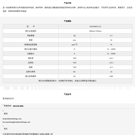
产品介绍
是一款由两块测力台和智能化软件组成，操作简单，能快速完成数据的采集处理并给出结果，进而评估人体多种运动能力，可应用于运动表现、康复医疗、运动员
选材、体育科研和教学等领域。
产品规格
型 号
KWFP4025-A2
测力台表面积
400mm×250mm
单板重量
Kg
6.5
厚度
mm
50
每通道温度漂移
ppm/℃
50
测力台最大量程
N
Fz：10000
过载能力
N
Fz：30000
线性度
%FS
≤±0.3
迟滞性
%FS
≤±0.3
精度
%FS
≤0.3
采样分辨率
Bit
24
最大采样频率
Hz
1000
测力台内置数据采集卡，支持数字信号输出，具备以太网和蓝牙通信接口
产品证书
暂无相关证书...
客服热线：
400-619-0058
邮箱
kw@mikaelmilang.com
kw-marketing@mikaelmilang.com
地址
江苏省常州市武进高新区西湖路8号津通国际工业园6A西侧二层