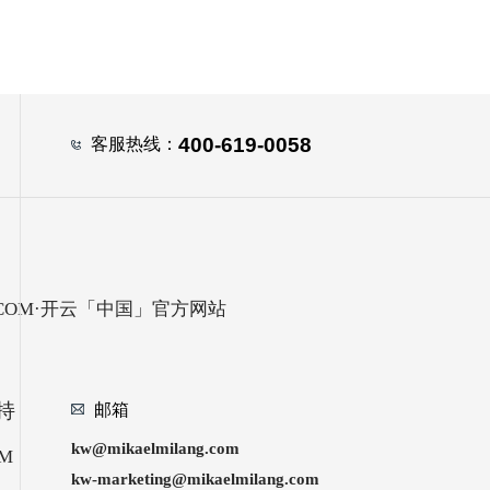
400-619-0058
客服热线：
N.COM·开云「中国」官方网站
持
邮箱
kw@mikaelmilang.com
DM
kw-marketing@mikaelmilang.com