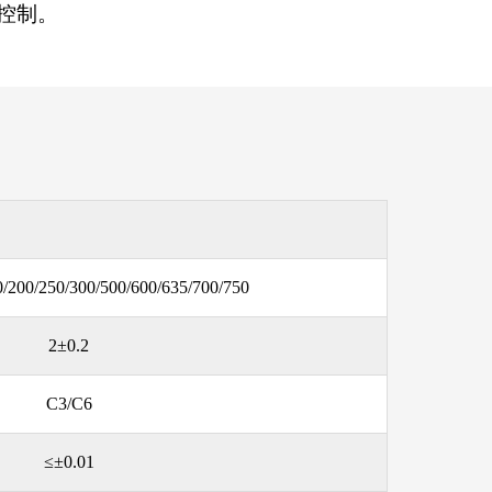
控制。
0/200/250/300/500/600/635/700/750
2±0.2
C3/C6
≤±0.01