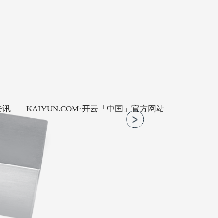
资讯
KAIYUN.COM·开云「中国」官方网站