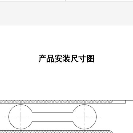
产品安装尺寸图