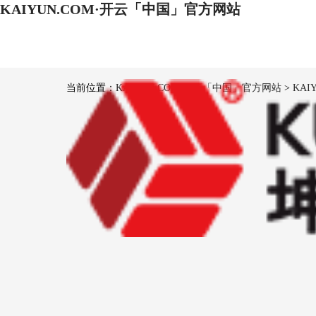
KAIYUN.COM·开云「中国」官方网站
当前位置：
KAIYUN.COM·开云「中国」官方网站
>
KA