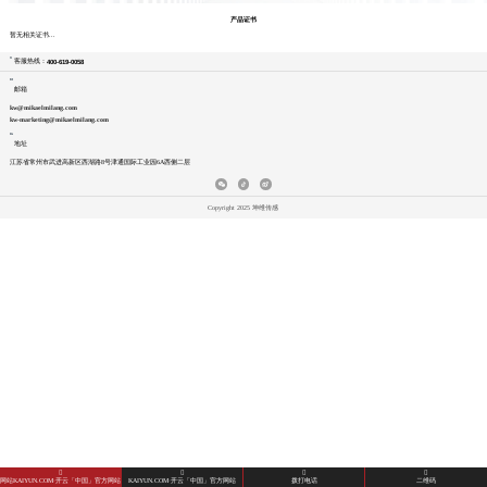
产品证书
暂无相关证书...
客服热线：
400-619-0058
邮箱
kw@mikaelmilang.com
kw-marketing@mikaelmilang.com
地址
江苏省常州市武进高新区西湖路8号津通国际工业园6A西侧二层
Copyright 2025 坤维传感
网站KAIYUN.COM·开云「中国」官方网站
KAIYUN.COM·开云「中国」官方网站
拨打电话
二维码