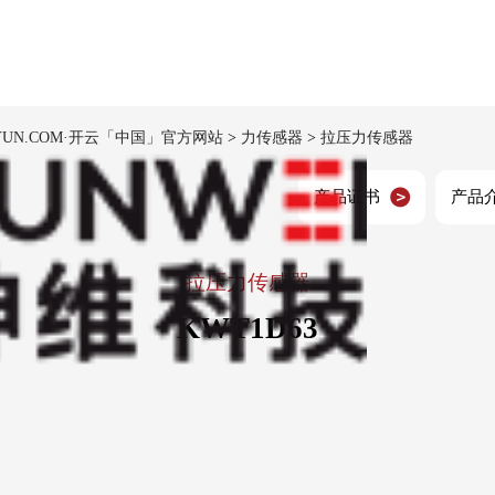
IYUN.COM·开云「中国」官方网站
>
力传感器
>
拉压力传感器
产品证书
产品
拉压力传感器
KWT1D63