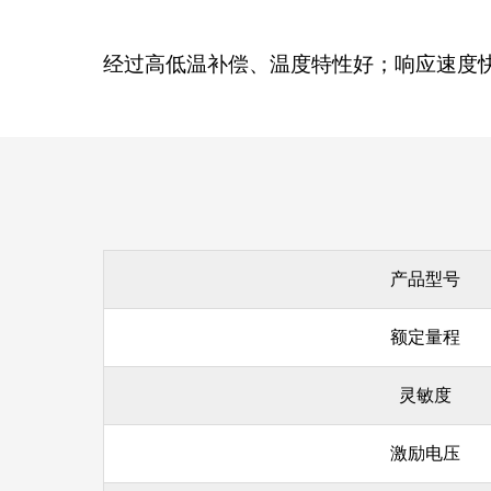
经过高低温补偿、温度特性好；响应速度
产品型号
额定量程
灵敏度
激励电压