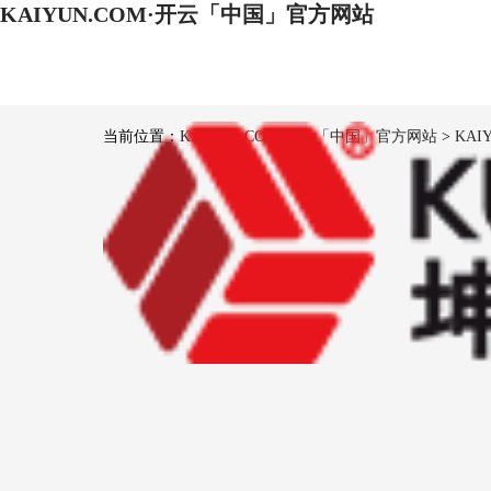
KAIYUN.COM·开云「中国」官方网站
当前位置：
KAIYUN.COM·开云「中国」官方网站
>
KA