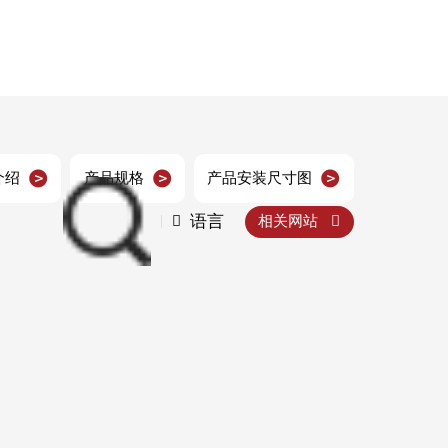
介绍
产品规格
产品安装尺寸图
语言
相关网站