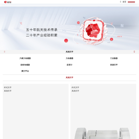
KAIYUN.COM·开云「中国」官方网站
语言
风洞天平
六维力传感器
力传感器
工业衡器
扭矩传感器
应变计
风洞天平
测力平台
风洞天平
杆式天平
杆式天平
风洞天平
风洞天平