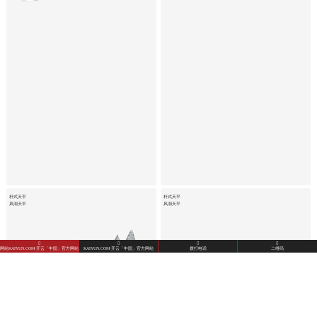
杆式天平
杆式天平
风洞天平
风洞天平
网站KAIYUN.COM·开云「中国」官方网站
KAIYUN.COM·开云「中国」官方网站
拨打电话
二维码